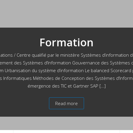
Formation
Expertise
 Centre qualifié par le ministère Systèmes d’inform
llaborateurs dePOLYSOURCING : Un expert assermenté
des Systèmes d’Information Gouvernance des Syst
A (Compagnie Nationale des Experts de Justice en In
isation du système d’information Le balanced Scor
 membre silver d’ISACA (Information Systems Audit an
rmatiques Méthodes de Conception des Systèmes d
fertes dans le cadre de l’expertise sont: Mission : Priv
émergence des TIC et Gartner SAP […]
Read more
Read more