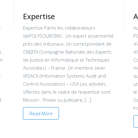
Expertise
A
r
Expertise Parmi les collaborateurs
Au
s
dePOLYSOURCING : Un expert assermenté
P
s
près des tribunaux. Un correspondant de
d’
s
CNEJITA (Compagnie Nationale des Experts
d’
on
de Justice en Informatique et Techniques
Co
Associées) – France. Un membre silver
mé
r
d’ISACA (Information Systems Audit and
q
Control Association) – USA Les activités
ut
offertes dans le cadre de l’expertise sont:
le
t
Mission : Privée ou Judiciaire, […]
Sa
In
Read More