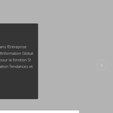
ation dans l’Entreprise
 près des tribunaux. Un
èmes d’Information Global
formatique et Techniques
ecard pour la fonction SI
d Control Association) –
’Information Tendances et
ée ou Judiciaire, […]