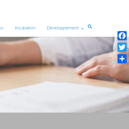
es
Incubation
Développement
Face
Twitte
Shar