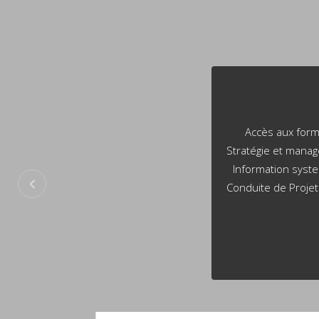
Accès aux formations /
Expertise Parmi les co
Stratégie et management 
correspondant de CNEJIT
Information system Urban
Associées) – France. Un
Conduite de Projets Info
USA Les activités of